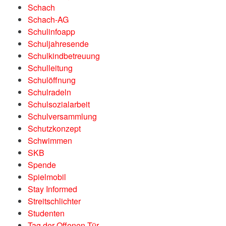
Schach
Schach-AG
Schulinfoapp
Schuljahresende
Schulkindbetreuung
Schulleitung
Schulöffnung
Schulradeln
Schulsozialarbeit
Schulversammlung
Schutzkonzept
Schwimmen
SKB
Spende
Spielmobil
Stay Informed
Streitschlichter
Studenten
Tag der Offenen Tür