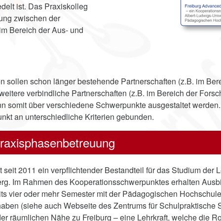
elt ist. Das Praxiskolleg
tzung zwischen der
im Bereich der Aus- und
 sollen schon länger bestehende Partnerschaften (z.B. im Berei
, weitere verbindliche Partnerschaften (z.B. im Bereich der F
 somit über verschiedene Schwerpunkte ausgestaltet werden.
nkt an unterschiedliche Kriterien gebunden.
Praxisphasenbetreuung
st seit 2011 ein verpflichtender Bestandteil für das Studium d
g. Im Rahmen des Kooperationsschwerpunktes erhalten Ausbi
its vier oder mehr Semester mit der Pädagogischen Hochschule
ben (siehe auch Webseite des Zentrums für Schulpraktische St
er räumlichen Nähe zu Freiburg – eine Lehrkraft, welche die Ro