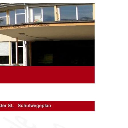
 der SL
Schulwegeplan